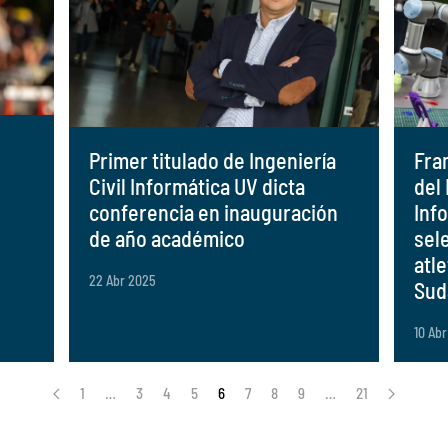
Primer titulado de Ingeniería
Fra
Civil Informática UV dicta
del
conferencia en inauguración
Inf
de año académico
sel
atl
22 Abr 2025
Sud
10 Ab
1
…
3
4
5
6
7
8
9
…
21