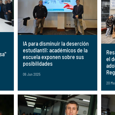
IA para disminuir la deserción
estudiantil: académicos de la
Res
sa"
escuela exponen sobre sus
el d
posibilidades
ado
Reg
06 Jun 2025
20 Ma