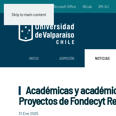
Documentos Útiles
Microsoft Office
GitLab
DM::OJ
Skip to main content
INICIO
ADMISIÓN
NOTICIAS
Académicas y académicos
Proyectos de Fondecyt Re
31 Ene 2025